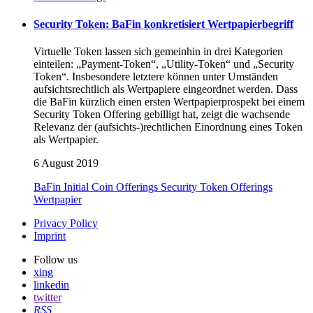
Security Token: BaFin konkretisiert Wertpapierbegriff
Virtuelle Token lassen sich gemeinhin in drei Kategorien
einteilen: „Payment-Token“, „Utility-Token“ und „Security
Token“. Insbesondere letztere können unter Umständen
aufsichtsrechtlich als Wertpapiere eingeordnet werden. Dass
die BaFin kürzlich einen ersten Wertpapierprospekt bei einem
Security Token Offering gebilligt hat, zeigt die wachsende
Relevanz der (aufsichts-)rechtlichen Einordnung eines Token
als Wertpapier.
6 August 2019
BaFin
Initial Coin Offerings
Security Token Offerings
Wertpapier
Privacy Policy
Imprint
Follow us
xing
linkedin
twitter
RSS