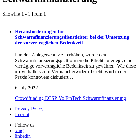
Showing 1 - 1 From 1
Herausforderungen für
Schwarmfinanzierungsdienstleister bei der Umsetzung
der vorvertraglichen Bedenkzeit
Um den Anlegerschutz zu erhöhen, wurde den
Schwarmfinanzierungsplattformen die Pflicht auferlegt, eine
viertägige vorvertragliche Bedenkzeit zu gewähren. Wie diese
im Verhältnis zum Verbraucherwiderruf steht, wird in der
Praxis kontrovers diskutiert…
6 July 2022
Crowdfunding
ECSP-Vo
FinTech
Schwarmfinanzierung
Privacy Policy
Imprint
Follow us
xing
linkedin