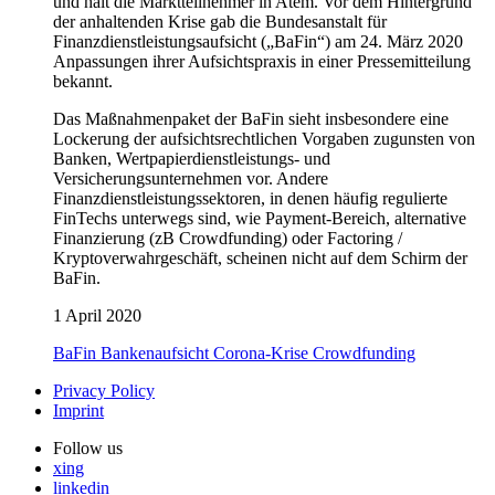
und hält die Marktteilnehmer in Atem. Vor dem Hintergrund
der anhaltenden Krise gab die Bundesanstalt für
Finanzdienstleistungsaufsicht („BaFin“) am 24. März 2020
Anpassungen ihrer Aufsichtspraxis in einer Pressemitteilung
bekannt.
Das Maßnahmenpaket der BaFin sieht insbesondere eine
Lockerung der aufsichtsrechtlichen Vorgaben zugunsten von
Banken, Wertpapierdienstleistungs- und
Versicherungsunternehmen vor. Andere
Finanzdienstleistungssektoren, in denen häufig regulierte
FinTechs unterwegs sind, wie Payment-Bereich, alternative
Finanzierung (zB Crowdfunding) oder Factoring /
Kryptoverwahrgeschäft, scheinen nicht auf dem Schirm der
BaFin.
1 April 2020
BaFin
Bankenaufsicht
Corona-Krise
Crowdfunding
Privacy Policy
Imprint
Follow us
xing
linkedin