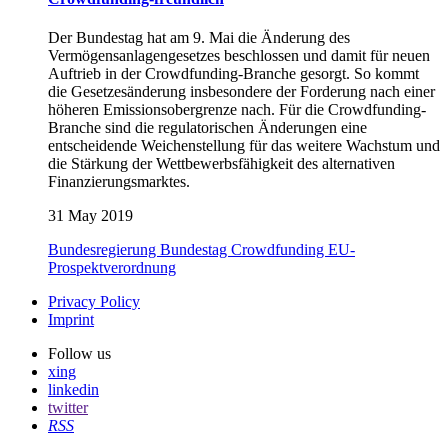
Der Bundestag hat am 9. Mai die Änderung des
Vermögensanlagengesetzes beschlossen und damit für neuen
Auftrieb in der Crowdfunding-Branche gesorgt. So kommt
die Gesetzesänderung insbesondere der Forderung nach einer
höheren Emissionsobergrenze nach. Für die Crowdfunding-
Branche sind die regulatorischen Änderungen eine
entscheidende Weichenstellung für das weitere Wachstum und
die Stärkung der Wettbewerbsfähigkeit des alternativen
Finanzierungsmarktes.
31 May 2019
Bundesregierung
Bundestag
Crowdfunding
EU-
Prospektverordnung
Privacy Policy
Imprint
Follow us
xing
linkedin
twitter
RSS