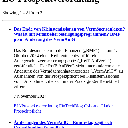
Showing 1 - 2 From 2
Das Ende von Kleinstemissionen von Vermögensanlagen?
Was ist mit Mitarbeiterbeteiligungsprogrammen? BMF
plant Änderung des VermAnlG
Das Bundesministerium der Finanzen („BMF“) hat am 4.
Oktober 2024 einen Referentenentwurf für ein
Anlegerschutzverbesserungsgesetz („RefE AnlVerG“)
veröffentlicht. Der RefE AnlVerG sieht unter anderem eine
Änderung des Vermögensanlagengesetzes („VermAnlG“) zu
Ausnahmen von der Prospektpflicht bei Kleinstemissionen
vor – Ausnahmen, die sich in der Praxis großer Beliebtheit
erfreuen.
7 November 2024
EU-Prospektverordnung
FinTechBlog
Osborne Clarke
Prospektpflicht
Änderungen des VermAnlG – Bundestag zeigt sich
Crowdfunding-freundlich