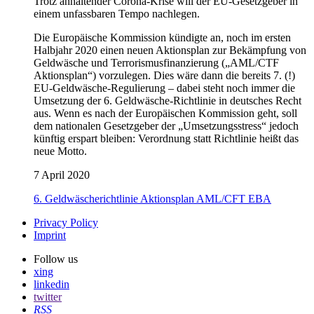
Trotz anhaltender Corona-Krise will der EU-Gesetzgeber in
einem unfassbaren Tempo nachlegen.
Die Europäische Kommission kündigte an, noch im ersten
Halbjahr 2020 einen neuen Aktionsplan zur Bekämpfung von
Geldwäsche und Terrorismusfinanzierung („AML/CTF
Aktionsplan“) vorzulegen. Dies wäre dann die bereits 7. (!)
EU-Geldwäsche-Regulierung – dabei steht noch immer die
Umsetzung der 6. Geldwäsche-Richtlinie in deutsches Recht
aus. Wenn es nach der Europäischen Kommission geht, soll
dem nationalen Gesetzgeber der „Umsetzungsstress“ jedoch
künftig erspart bleiben: Verordnung statt Richtlinie heißt das
neue Motto.
7 April 2020
6. Geldwäscherichtlinie
Aktionsplan
AML/CFT
EBA
Privacy Policy
Imprint
Follow us
xing
linkedin
twitter
RSS