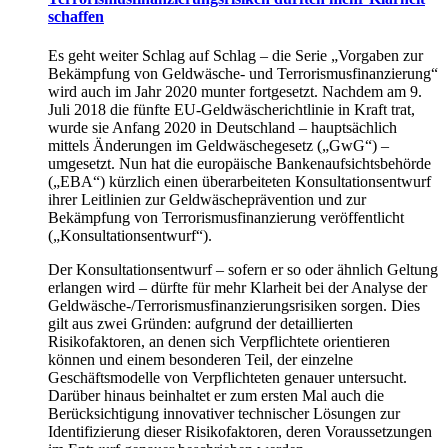
schaffen
Es geht weiter Schlag auf Schlag – die Serie „Vorgaben zur
Bekämpfung von Geldwäsche- und Terrorismusfinanzierung“
wird auch im Jahr 2020 munter fortgesetzt. Nachdem am 9.
Juli 2018 die fünfte EU-Geldwäscherichtlinie in Kraft trat,
wurde sie Anfang 2020 in Deutschland – hauptsächlich
mittels Änderungen im Geldwäschegesetz („GwG“) –
umgesetzt. Nun hat die europäische Bankenaufsichtsbehörde
(„EBA“) kürzlich einen überarbeiteten Konsultationsentwurf
ihrer Leitlinien zur Geldwäscheprävention und zur
Bekämpfung von Terrorismusfinanzierung veröffentlicht
(„Konsultationsentwurf“).
Der Konsultationsentwurf – sofern er so oder ähnlich Geltung
erlangen wird – dürfte für mehr Klarheit bei der Analyse der
Geldwäsche-/Terrorismusfinanzierungsrisiken sorgen. Dies
gilt aus zwei Gründen: aufgrund der detaillierten
Risikofaktoren, an denen sich Verpflichtete orientieren
können und einem besonderen Teil, der einzelne
Geschäftsmodelle von Verpflichteten genauer untersucht.
Darüber hinaus beinhaltet er zum ersten Mal auch die
Berücksichtigung innovativer technischer Lösungen zur
Identifizierung dieser Risikofaktoren, deren Voraussetzungen