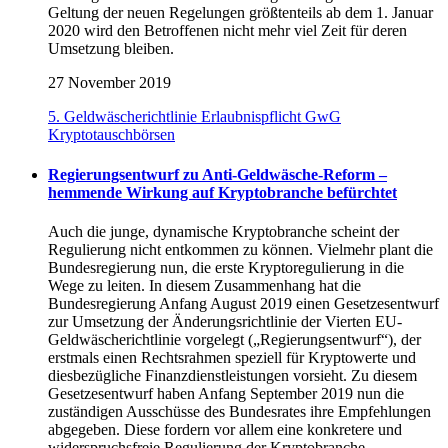
Geltung der neuen Regelungen größtenteils ab dem 1. Januar
2020 wird den Betroffenen nicht mehr viel Zeit für deren
Umsetzung bleiben.
27 November 2019
5. Geldwäscherichtlinie
Erlaubnispflicht
GwG
Kryptotauschbörsen
Regierungsentwurf zu Anti-Geldwäsche-Reform –
hemmende Wirkung auf Kryptobranche befürchtet
Auch die junge, dynamische Kryptobranche scheint der
Regulierung nicht entkommen zu können. Vielmehr plant die
Bundesregierung nun, die erste Kryptoregulierung in die
Wege zu leiten. In diesem Zusammenhang hat die
Bundesregierung Anfang August 2019 einen Gesetzesentwurf
zur Umsetzung der Änderungsrichtlinie der Vierten EU-
Geldwäscherichtlinie vorgelegt („Regierungsentwurf“), der
erstmals einen Rechtsrahmen speziell für Kryptowerte und
diesbezügliche Finanzdienstleistungen vorsieht. Zu diesem
Gesetzesentwurf haben Anfang September 2019 nun die
zuständigen Ausschüsse des Bundesrates ihre Empfehlungen
abgegeben. Diese fordern vor allem eine konkretere und
widerspruchsfreie Regulierung der Kryptobranche.