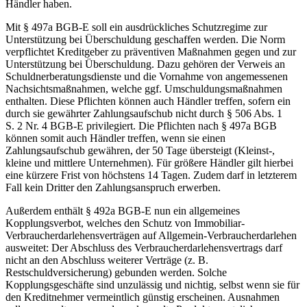
Händler haben.
Mit § 497a BGB-E soll ein ausdrückliches Schutzregime zur
Unterstützung bei Überschuldung geschaffen werden. Die Norm
verpflichtet Kreditgeber zu präventiven Maßnahmen gegen und zur
Unterstützung bei Überschuldung. Dazu gehören der Verweis an
Schuldnerberatungsdienste und die Vornahme von angemessenen
Nachsichtsmaßnahmen, welche ggf. Umschuldungsmaßnahmen
enthalten. Diese Pflichten können auch Händler treffen, sofern ein
durch sie gewährter Zahlungsaufschub nicht durch § 506 Abs. 1
S. 2 Nr. 4 BGB-E privilegiert. Die Pflichten nach § 497a BGB
können somit auch Händler treffen, wenn sie einen
Zahlungsaufschub gewähren, der 50 Tage übersteigt (Kleinst-,
kleine und mittlere Unternehmen). Für größere Händler gilt hierbei
eine kürzere Frist von höchstens 14 Tagen. Zudem darf in letzterem
Fall kein Dritter den Zahlungsanspruch erwerben.
Außerdem enthält § 492a BGB-E nun ein allgemeines
Kopplungsverbot, welches den Schutz von Immobiliar-
Verbraucherdarlehensverträgen auf Allgemein-Verbraucherdarlehen
ausweitet: Der Abschluss des Verbraucherdarlehensvertrags darf
nicht an den Abschluss weiterer Verträge (z. B.
Restschuldversicherung) gebunden werden. Solche
Kopplungsgeschäfte sind unzulässig und nichtig, selbst wenn sie für
den Kreditnehmer vermeintlich günstig erscheinen. Ausnahmen