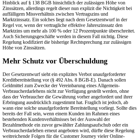
Hinblick auf § 138 BGB hinsichtlich der zulässigen Höhe von
Zinssätzen, allerdings regelt dieser nun explizit die Nichtigkeit bei
auffälligem Missverhältnis zwischen Vertragszins und
Marktzinssatz. Ein solches liegt nach dem Gesetzentwurf in der
Regel vor, wenn der vertragliche effektive Jahreszinssatz den
Marktzins um mehr als 100 % oder 12 Prozentpunkte überschreitet.
Auch Sicherungsgeschäfte werden in diesem Fall nichtig. Diese
Regelung kodifiziert die bisherige Rechtsprechung zur zulässigen
Höhe von Zinssätzen.
Mehr Schutz vor Überschuldung
Der Gesetzentwurf sieht ein explizites Verbot unaufgeforderter
Kreditbereitstellung vor (§ 492 Abs. 8 BGB-E). Danach sollen
Geldmittel zum Zwecke der Vereinbarung eines Allgemein-
Verbraucherdarlehens nicht zur Verfügung gestellt werden, ohne
dass der Verbraucher die Gewährung vorher angefordert und ihrer
Erbringung ausdrücklich zugestimmt hat. Fraglich ist jedoch, ab
wann eine solche unaufgeforderte Bereitstellung vorliegt. Sollte dies
bereits der Fall sein, wenn einem Kunden im Rahmen eines
bestehenden Kundenverhältnisses bei der Auswahl der
Bezahlmethode ein zuvor gewählter Zahlungsaufschub oder ein
Verbraucherdarlehen erneut angeboten wird, dürfte diese Regelung
weitreichende Folgen für die Customer Journey vieler Online-