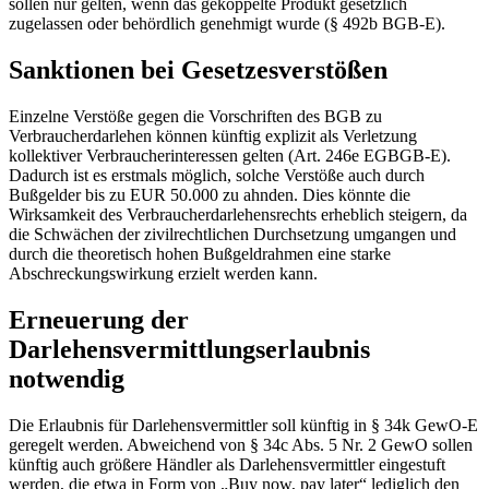
sollen nur gelten, wenn das gekoppelte Produkt gesetzlich
zugelassen oder behördlich genehmigt wurde (§ 492b BGB-E).
Sanktionen bei Gesetzesverstößen
Einzelne Verstöße gegen die Vorschriften des BGB zu
Verbraucherdarlehen können künftig explizit als Verletzung
kollektiver Verbraucherinteressen gelten (Art. 246e EGBGB-E).
Dadurch ist es erstmals möglich, solche Verstöße auch durch
Bußgelder bis zu EUR 50.000 zu ahnden. Dies könnte die
Wirksamkeit des Verbraucherdarlehensrechts erheblich steigern, da
die Schwächen der zivilrechtlichen Durchsetzung umgangen und
durch die theoretisch hohen Bußgeldrahmen eine starke
Abschreckungswirkung erzielt werden kann.
Erneuerung der
Darlehensvermittlungserlaubnis
notwendig
Die Erlaubnis für Darlehensvermittler soll künftig in § 34k GewO-E
geregelt werden. Abweichend von § 34c Abs. 5 Nr. 2 GewO sollen
künftig auch größere Händler als Darlehensvermittler eingestuft
werden, die etwa in Form von „Buy now, pay later“ lediglich den