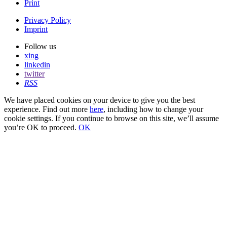
Print
Privacy Policy
Imprint
Follow us
xing
linkedin
twitter
RSS
We have placed cookies on your device to give you the best
experience. Find out more
here
, including how to change your
cookie settings. If you continue to browse on this site, we’ll assume
you’re OK to proceed.
OK