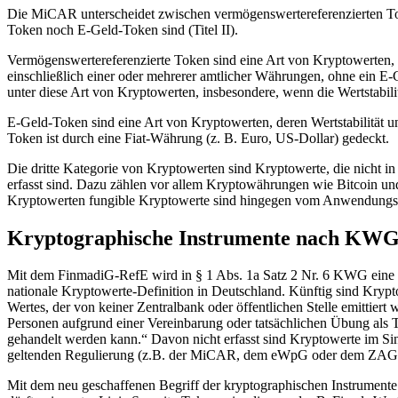
Die MiCAR unterscheidet zwischen vermögenswertereferenzierten Tok
Token noch E-Geld-Token sind (Titel II).
Vermögenswertereferenzierte Token sind eine Art von Kryptowerten, d
einschließlich einer oder mehrerer amtlicher Währungen, ohne ein E-G
unter diese Art von Kryptowerten, insbesondere, wenn die Wertstabi
E-Geld-Token sind eine Art von Kryptowerten, deren Wertstabilität 
Token ist durch eine Fiat-Währung (z. B. Euro, US-Dollar) gedeckt.
Die dritte Kategorie von Kryptowerten sind Kryptowerte, die nicht 
erfasst sind. Dazu zählen vor allem Kryptowährungen wie Bitcoin und
Kryptowerten fungible Kryptowerte sind hingegen vom Anwendung
Kryptographische Instrumente nach KW
Mit dem FinmadiG-RefE wird in § 1 Abs. 1a Satz 2 Nr. 6 KWG eine wei
nationale Kryptowerte-Definition in Deutschland. Künftig sind Krypt
Wertes, der von keiner Zentralbank oder öffentlichen Stelle emittiert 
Personen aufgrund einer Vereinbarung oder tatsächlichen Übung als 
gehandelt werden kann.“ Davon nicht erfasst sind Kryptowerte im Si
geltenden Regulierung (z.B. der MiCAR, dem eWpG oder dem ZAG
Mit dem neu geschaffenen Begriff der kryptographischen Instrumente 