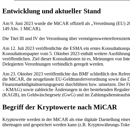
Entwicklung und aktueller Stand
Am 9. Juni 2023 wurde die MiCAR offiziell als „Verordnung (EU) 2023
149 Abs. 1 MiCAR).
Die Titel III und IV der Verordnung über vermögenswertereferenzie
Am 12. Juli 2023 veröffentlichte die ESMA ein erstes Konsultationsp
Konsultationspapier vom 5. Oktober 2023 enthält weitere Ausführung
veröffentlichen. Ziel dieser Konsultationen ist es, Meinungen von
Delegierten Verordnungen verbindlich geregelt werden.
Am 23. Oktober 2023 veröffentlichte das BMF schließlich den Referen
die MiCAR, die neugefasste EU-Geldtransferverordnung sowie das D
Finanzmarktdigitalisierungsgesetz durchführen bzw. umsetzen. Der F
– KMAG) sowie zahlreiche Änderungen in der bestehenden Regulieru
(KAGB), im Geldwäschegesetz (GwG) und im Zahlungsdiensteaufsich
Begriff der Kryptowerte nach MiCAR
Kryptowerte werden in der MiCAR als eine digitale Darstellung eines
übertragen und gespeichert werden kann (z.B. Kryptowährungs-Token 