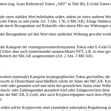
en (sog. Asset Referenced Token „ART“ in Titel III), E-Geld-Token (
ie einen stabilen Wert beibehalten sollen, indem sie einen anderen Wer
eld-Token zu sein (siehe Art. 3 Abs. 1 Nr. 6 MiCAR). Einige Stablecoins
lität durch Bezugnahme auf Rohstoffe oder einem Mix aus Währungen er
unter Bezugnahme auf den Wert einer amtlichen Währung gewahrt werde
in die Kategorie der vermögenswertereferenzierten Token oder E-Geld-
 Ether, aber auch (untereinander austauschbare) NFT, z.B. in einer g
sbereich der MiCAR ausgenommen (Art. 2 Abs. 3 MiCAR).
G
tere (nationale) Kategorie kryptographischer Token geschaffen, die s
owerte in Deutschland ausschließlich solche im Sinne der MiCAR. Kryp
wurde oder garantiert wird und nicht den gesetzlichen Status einer Währ
Tausch- oder Zahlungsmittel akzeptiert wird oder Anlagezwecken dient 
nne der MiCAR, E-Geld, aber auch Kryptowertpapiere nach dem eWpG un
).
sollen solche Kryptowerte einer (zumindest nationalen) Regulierung un