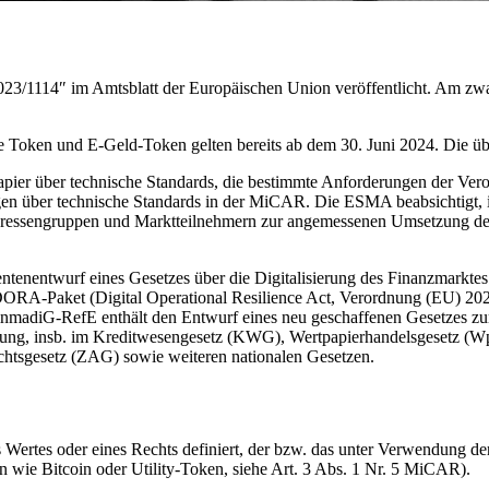
/1114″ im Amtsblatt der Europäischen Union veröffentlicht. Am zwanzi
rte Token und E-Geld-Token gelten bereits ab dem 30. Juni 2024. Di
apier über technische Standards, die bestimmte Anforderungen der Ver
en über technische Standards in der MiCAR. Die ESMA beabsichtigt, i
 Interessengruppen und Marktteilnehmern zur angemessenen Umsetzung
tenentwurf eines Gesetzes über die Digitalisierung des Finanzmarktes
ORA-Paket (Digital Operational Resilience Act, Verordnung (EU) 2022
inmadiG-RefE enthält den Entwurf eines neu geschaffenen Gesetzes zu
ng, insb. im Kreditwesengesetz (KWG), Wertpapierhandelsgesetz (WpH
tsgesetz (ZAG) sowie weiteren nationalen Gesetzen.
 Wertes oder eines Rechts definiert, der bzw. das unter Verwendung de
wie Bitcoin oder Utility-Token, siehe Art. 3 Abs. 1 Nr. 5 MiCAR).