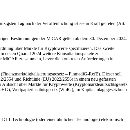
gsten Tag nach der Veröffentlichung ist sie in Kraft getreten (Art.
e übrigen Bestimmungen der MiCAR gelten ab dem 30. Dezember 2024.
ordnung über Märkte für Kryptowerte spezifizieren. Das zweite
m ersten Quartal 2024 weitere Konsultationspakete zu
 der MiCAR zu sammeln, bevor die konkreten Anforderungen in
 (Finanzmarktdigitalisierungsgesetz – FinmadiG-RefE). Dieser soll
/2554 und Richtlinie (EU) 2022/2556) in einem neu gefassten
r Aufsicht über Märkte für Kryptowerte (Kryptomärkteaufsichtsgesetz
G), Wertpapierinstitutsgesetz (WpIG), im Kapitalanlagegesetzbuch
r DLT-Technologie (oder einer ähnlichen Technologie) elektronisch