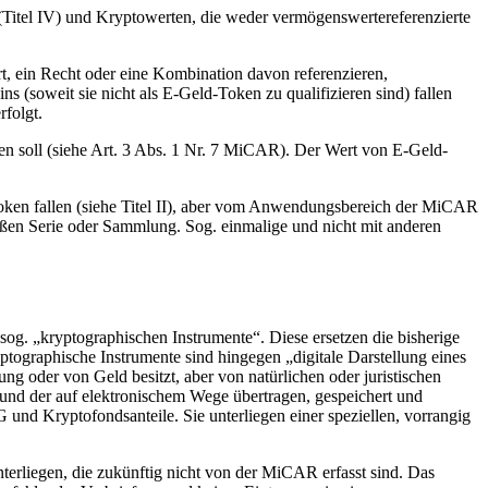
Titel IV) und Kryptowerten, die weder vermögenswertereferenzierte
t, ein Recht oder eine Kombination davon referenzieren,
 (soweit sie nicht als E-Geld-Token zu qualifizieren sind) fallen
folgt.
n soll (siehe Art. 3 Abs. 1 Nr. 7 MiCAR). Der Wert von E-Geld-
Token fallen (siehe Titel II), aber vom Anwendungsbereich der MiCAR
roßen Serie oder Sammlung. Sog. einmalige und nicht mit anderen
og. „kryptographischen Instrumente“. Diese ersetzen die bisherige
tographische Instrumente sind hingegen „digitale Darstellung eines
ung oder von Geld besitzt, aber von natürlichen oder juristischen
und der auf elektronischem Wege übertragen, gespeichert und
d Kryptofondsanteile. Sie unterliegen einer speziellen, vorrangig
terliegen, die zukünftig nicht von der MiCAR erfasst sind. Das