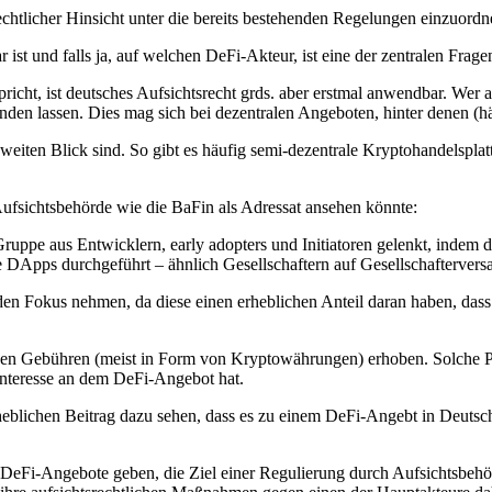
chtlicher Hinsicht unter die bereits bestehenden Regelungen einzuordne
t und falls ja, auf welchen DeFi-Akteur, ist eine der zentralen Frage
richt, ist deutsches Aufsichtsrecht grds. aber erstmal anwendbar. Wer 
, finden lassen. Dies mag sich bei dezentralen Angeboten, hinter denen (
n zweiten Blick sind. So gibt es häufig semi-dezentrale Kryptohandelsp
 Aufsichtsbehörde wie die BaFin als Adressat ansehen könnte:
ppe aus Entwicklern, early adopters und Initiatoren gelenkt, indem
DApps durchgeführt – ähnlich Gesellschaftern auf Gesellschafterver
den Fokus nehmen, da diese einen erheblichen Anteil daran haben, d
den Gebühren (meist in Form von Kryptowährungen) erhoben. Solche Pe
Interesse an dem DeFi-Angebot hat.
 erheblichen Beitrag dazu sehen, dass es zu einem DeFi-Angebt in Deut
) DeFi-Angebote geben, die Ziel einer Regulierung durch Aufsichtsbehö