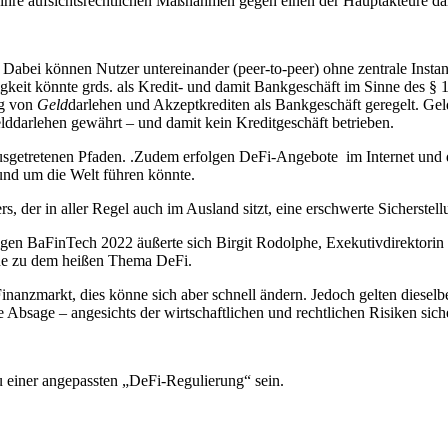
hre aufsichtsrechtlichen Maßnahmen gegen einen der Hauptakteure dah
. Dabei können Nutzer untereinander (peer-to-peer) ohne zentrale Inst
eit könnte grds. als Kredit- und damit Bankgeschäft im Sinne des § 1
ng von
Geld
darlehen und Akzeptkrediten als Bankgeschäft geregelt. G
lddarlehen gewährt – und damit kein Kreditgeschäft betrieben.
usgetretenen Pfaden. .Zudem erfolgen DeFi-Angebote im Internet und da
rund um die Welt führen könnte.
, der in aller Regel auch im Ausland sitzt, eine erschwerte Sicherstel
hrigen BaFinTech 2022 äußerte sich Birgit Rodolphe, Exekutivdirekto
hne zu dem heißen Thema DeFi.
e Finanzmarkt, dies könne sich aber schnell ändern. Jedoch gelten dies
e Absage – angesichts der wirtschaftlichen und rechtlichen Risiken sich
u einer angepassten „DeFi-Regulierung“ sein.