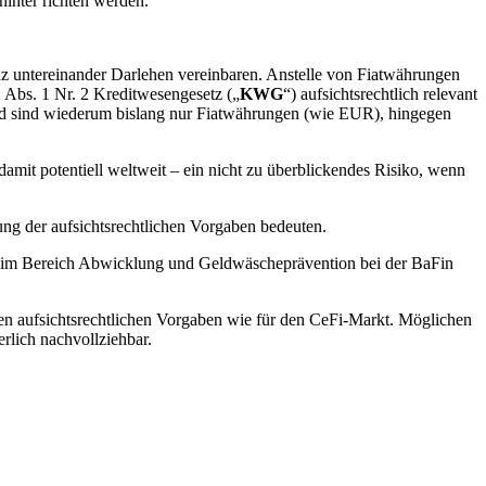
inter richten werden.
anz untereinander Darlehen vereinbaren. Anstelle von Fiatwährungen
 Abs. 1 Nr. 2 Kreditwesengesetz („
KWG
“) aufsichtsrechtlich relevant
eld sind wiederum bislang nur Fiatwährungen (wie EUR), hingegen
mit potentiell weltweit – ein nicht zu überblickendes Risiko, wenn
lung der aufsichtsrechtlichen Vorgaben bedeuten.
rin im Bereich Abwicklung und Geldwäscheprävention bei der BaFin
elben aufsichtsrechtlichen Vorgaben wie für den CeFi-Markt. Möglichen
erlich nachvollziehbar.