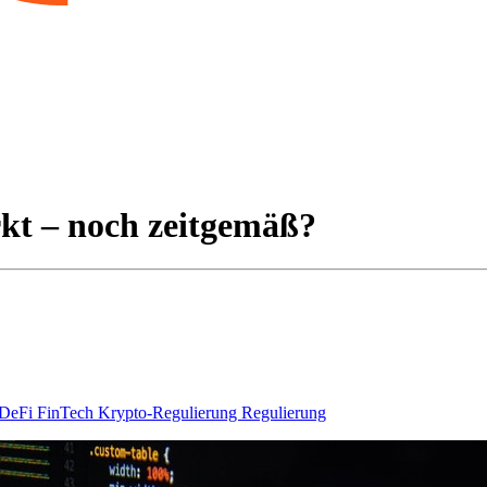
kt – noch zeitgemäß?
DeFi
FinTech
Krypto-Regulierung
Regulierung