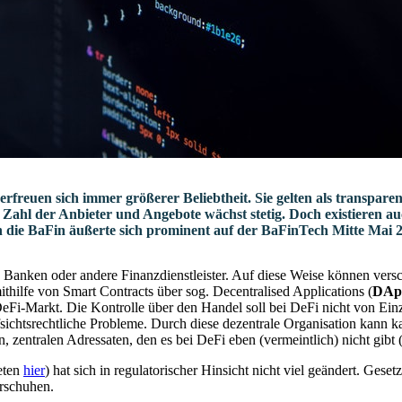
rfreuen sich immer größerer Beliebtheit. Sie gelten als transparent
 Zahl der Anbieter und Angebote wächst stetig. Doch existieren 
h die BaFin äußerte sich prominent auf der BaFinTech Mitte Mai 2
 Banken oder andere Finanzdienstleister. Auf diese Weise können versc
ithilfe von Smart Contracts über sog. Decentralised Applications (
DAp
eFi-Markt. Die Kontrolle über den Handel soll bei DeFi nicht von Ei
sichtsrechtliche Probleme. Durch diese dezentrale Organisation kann ka
n, zentralen Adressaten, den es bei DeFi eben (vermeintlich) nicht gibt 
teten
hier
) hat sich in regulatorischer Hinsicht nicht viel geändert. Ge
erschuhen.