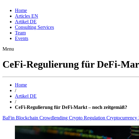
Home
Articles EN
Artikel DE
Consulting Services
Team
Events
Menu
CeFi-Regulierung für DeFi-Mar
Home
/
Artikel DE
/
CeFi-Regulierung für DeFi-Markt – noch zeitgemäß?
BaFin
Blockchain
Crowdlending
Crypto Regulation
Cryptocurrency