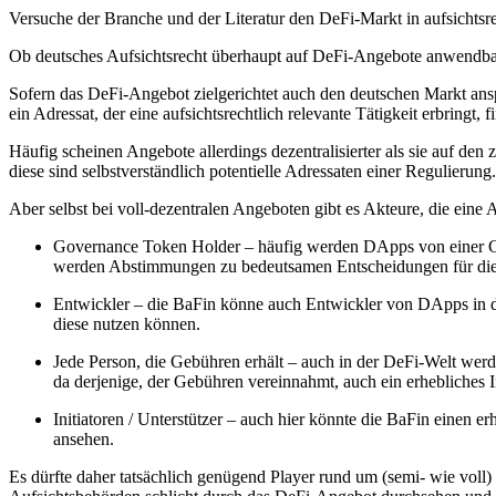
Versuche der Branche und der Literatur den DeFi-Markt in aufsichtsre
Ob deutsches Aufsichtsrecht überhaupt auf DeFi-Angebote anwendbar is
Sofern das DeFi-Angebot zielgerichtet auch den deutschen Markt ansp
ein Adressat, der eine aufsichtsrechtlich relevante Tätigkeit erbringt
Häufig scheinen Angebote allerdings dezentralisierter als sie auf de
diese sind selbstverständlich potentielle Adressaten einer Regulierung.
Aber selbst bei voll-dezentralen Angeboten gibt es Akteure, die eine
Governance Token Holder – häufig werden DApps von einer Gru
werden Abstimmungen zu bedeutsamen Entscheidungen für die 
Entwickler – die BaFin könne auch Entwickler von DApps in 
diese nutzen können.
Jede Person, die Gebühren erhält – auch in der DeFi-Welt wer
da derjenige, der Gebühren vereinnahmt, auch ein erhebliches 
Initiatoren / Unterstützer – auch hier könnte die BaFin einen
ansehen.
Es dürfte daher tatsächlich genügend Player rund um (semi- wie voll