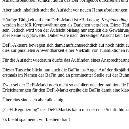
Aufsichtsbehörden schlicht durch das DeFi-Angebot durchsehen und i
Aber auch inhaltlich steht die Aufsicht vor neuen Herausforderungen:
Häufige Tätigkeit auf dem DeFi-Markt ist zB das sog.
Kryptolending
werden hier idR Kryptowährungen als Darlehen vergeben. Diese Tätigk
sein. Jedoch wird von der Aufsicht bislang nur explizit die Gewähru
aber keine Kryptowerte. Daher wäre nach derzeitiger Ansicht kein Ge
DeFi-Akteure bewegen sich damit aufsichtsrechtlich auf noch nicht a
dies zur parallelen Anwendbarkeit einer Vielzahl von Jurisdiktionen 
Für die Aufsicht wiederum dürfte das Auffinden eines Ansprechpartners
Dieser Tatsache blickt nun auch die BaFin ins Auge. Auf der diesjä
erstmals im Namen der BaFin und an prominenter Stelle auf der Bü
Zwar sei der DeFi-Markt noch nicht so etabliert wie der traditionell
Erleichterungen für den DeFi-Markt erteilte die BaFin damit eine klar
Über eins sind sich aber alle einig:
„CeFi-Regulierung“ des DeFi-Markts kann nur der erste Schritt hin z
Es bleibt spannend, wir bleiben dran!