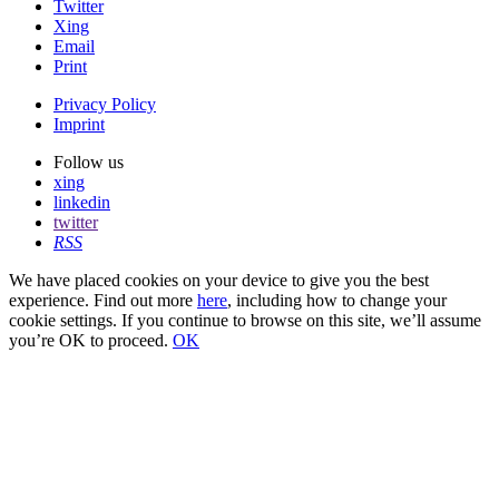
Twitter
Xing
Email
Print
Privacy Policy
Imprint
Follow us
xing
linkedin
twitter
RSS
We have placed cookies on your device to give you the best
experience. Find out more
here
, including how to change your
cookie settings. If you continue to browse on this site, we’ll assume
you’re OK to proceed.
OK