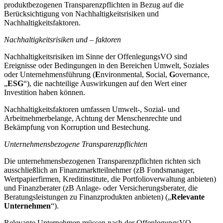
produktbezogenen Transparenzpflichten in Bezug auf die
Berücksichtigung von Nachhaltigkeitsrisiken und
Nachhaltigkeitsfaktoren.
Nachhaltigkeitsrisiken und – faktoren
Nachhaltigkeitsrisiken im Sinne der OffenlegungsVO sind
Ereignisse oder Bedingungen in den Bereichen Umwelt, Soziales
oder Unternehmensführung (
E
nvironmental,
S
ocial,
G
overnance,
„
ESG
“), die nachteilige Auswirkungen auf den Wert einer
Investition haben können.
Nachhaltigkeitsfaktoren umfassen Umwelt-, Sozial- und
Arbeitnehmerbelange, Achtung der Menschenrechte und
Bekämpfung von Korruption und Bestechung.
Unternehmensbezogene Transparenzpflichten
Die unternehmensbezogenen Transparenzpflichten richten sich
ausschließlich an Finanzmarktteilnehmer (zB Fondsmanager,
Wertpapierfirmen, Kreditinstitute, die Portfolioverwaltung anbieten)
und Finanzberater (zB Anlage- oder Versicherungsberater, die
Beratungsleistungen zu Finanzprodukten anbieten) („
Relevante
Unternehmen
“).
Relevante Unternehmen müssen nach der OffenlegungsVO