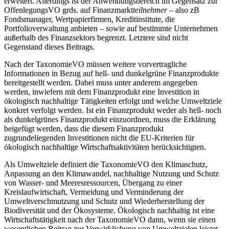
erweitert. Allerdings ist der Anwendungsbereich im Gegensatz zur
OffenlegungsVO grds. auf Finanzmarkt
teilnehmer –
also zB
Fondsmanager, Wertpapierfirmen, Kreditinstitute, die
Portfolioverwaltung anbieten – sowie auf bestimmte Unternehmen
außerhalb des Finanzsektors begrenzt. Letztere sind nicht
Gegenstand dieses Beitrags.
Nach der TaxonomieVO müssen weitere vorvertragliche
Informationen in Bezug auf hell- und dunkelgrüne Finanzprodukte
bereitgestellt werden. Dabei muss unter anderem angegeben
werden, inwiefern mit dem Finanzprodukt eine Investition in
ökologisch nachhaltige Tätigkeiten erfolgt und welche Umweltziele
konkret verfolgt werden. Ist ein Finanzprodukt weder als hell- noch
als dunkelgrünes Finanzprodukt einzuordnen, muss die Erklärung
beigefügt werden, dass die diesem Finanzprodukt
zugrundeliegenden Investitionen nicht die EU-Kriterien für
ökologisch nachhaltige Wirtschaftsaktivitäten berücksichtigten.
Als Umweltziele definiert die TaxonomieVO den Klimaschutz,
Anpassung an den Klimawandel, nachhaltige Nutzung und Schutz
von Wasser- und Meeresressourcen, Übergang zu einer
Kreislaufwirtschaft, Vermeidung und Verminderung der
Umweltverschmutzung und Schutz und Wiederherstellung der
Biodiversität und der Ökosysteme. Ökologisch nachhaltig ist eine
Wirtschaftstätigkeit nach der TaxonomieVO dann, wenn sie einen
wesentlichen Beitrag zur Verwirklichung von Umweltzielen leistet,