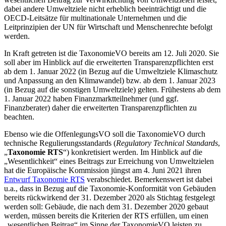
dabei andere Umweltziele nicht erheblich beeinträchtigt und die
OECD-Leitsätze für multinationale Unternehmen und die
Leitprinzipien der UN für Wirtschaft und Menschenrechte befolgt
werden.
In Kraft getreten ist die TaxonomieVO bereits am 12. Juli 2020. Sie
soll aber im Hinblick auf die erweiterten Transparenzpflichten erst
ab dem 1. Januar 2022 (in Bezug auf die Umweltziele Klimaschutz
und Anpassung an den Klimawandel) bzw. ab dem 1. Januar 2023
(in Bezug auf die sonstigen Umweltziele) gelten. Frühestens ab dem
1. Januar 2022 haben Finanzmarktteilnehmer (und ggf.
Finanzberater) daher die erweiterten Transparenzpflichten zu
beachten.
Ebenso wie die OffenlegungsVO soll die TaxonomieVO durch
technische Regulierungsstandards (
Regulatory Technical Standards
,
„
Taxonomie RTS
“) konkretisiert werden. Im Hinblick auf die
„Wesentlichkeit“ eines Beitrags zur Erreichung von Umweltzielen
hat die Europäische Kommission jüngst am 4. Juni 2021 ihren
Entwurf Taxonomie RTS
verabschiedet. Bemerkenswert ist dabei
u.a., dass in Bezug auf die Taxonomie-Konformität von Gebäuden
bereits rückwirkend der 31. Dezember 2020 als Stichtag festgelegt
werden soll: Gebäude, die nach dem 31. Dezember 2020 gebaut
werden, müssen bereits die Kriterien der RTS erfüllen, um einen
„wesentlichen Beitrag“ im Sinne der TaxonomieVO leisten zu