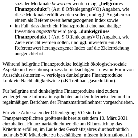
sozialer Merkmale
beworben
werden (sog. „
hellgrünes
Finanzprodukt
“) (Art. 8 OffenlegungsVO) Angaben, wie
diese Merkmale erfüllt werden sollen, und ggf. Angaben zu
einem als Referenzwert herangezogenen Index sowie
im Fall, dass durch ein Finanzprodukt eine nachhaltige
Investition
angestrebt
wird (sog. „
dunkelgrünes
Finanzprodukt
“) (Art. 9 OffenlegungsVO) Angaben, wie
Ziele erreicht werden sollen, und ggf. inwiefern ein als
Referenzwert herangezogener Index auf die Zielerreichung
ausgerichtet ist.
Während hellgrüne Finanzprodukte lediglich ökologisch-soziale
Aspekte im Investitionsprozess berücksichtigen – etwa in Form von
Ausschlusskriterien –, verfolgen dunkelgrüne Finanzprodukte
konkrete Nachhaltigkeitsziele (zB Treibhausgasreduktion).
Für hellgrüne und dunkelgrüne Finanzprodukte sind zudem
weitergehende Informationspflichten auf den Internetseiten und in
regelmäßigen Berichten der Finanzmarktteilnehmer vorgeschrieben.
Für viele Adressaten der OffenlegungsVO sind die
Transparenzpflichten größtenteils bereits seit dem 10. März 2021
einzuhalten. Finanzmarkteilnehmer, die am Bilanzstichtag das
Kriterium erfüllen, im Laufe des Geschäftsjahres durchschnittlich
mehr als 500 Mitarbeiter zu beschäftigen, müssen Informationen in