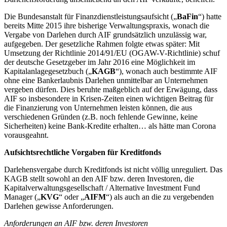
Die Bundesanstalt für Finanzdienstleistungsaufsicht („
BaFin
“) hatte
bereits Mitte 2015 ihre bisherige Verwaltungspraxis, wonach die
Vergabe von Darlehen durch AIF grundsätzlich unzulässig war,
aufgegeben. Der gesetzliche Rahmen folgte etwas später: Mit
Umsetzung der Richtlinie 2014/91/EU (OGAW-V-Richtlinie) schuf
der deutsche Gesetzgeber im Jahr 2016 eine Möglichkeit im
Kapitalanlagegesetzbuch („
KAGB
“), wonach auch bestimmte AIF
ohne eine Bankerlaubnis Darlehen unmittelbar an Unternehmen
vergeben dürfen. Dies beruhte maßgeblich auf der Erwägung, dass
AIF so insbesondere in Krisen-Zeiten einen wichtigen Beitrag für
die Finanzierung von Unternehmen leisten können, die aus
verschiedenen Gründen (z.B. noch fehlende Gewinne, keine
Sicherheiten) keine Bank-Kredite erhalten… als hätte man Corona
vorausgeahnt.
Aufsichtsrechtliche Vorgaben für Kreditfonds
Darlehensvergabe durch Kreditfonds ist nicht völlig unreguliert. Das
KAGB stellt sowohl an den AIF bzw. deren Investoren, die
Kapitalverwaltungsgesellschaft / Alternative Investment Fund
Manager („
KVG
“ oder „
AIFM
“) als auch an die zu vergebenden
Darlehen gewisse Anforderungen.
Anforderungen an AIF bzw. deren Investoren