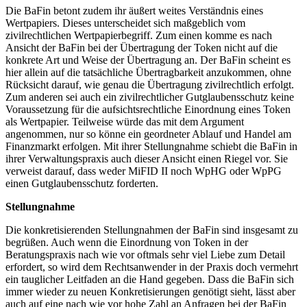
Die BaFin betont zudem ihr äußert weites Verständnis eines
Wertpapiers. Dieses unterscheidet sich maßgeblich vom
zivilrechtlichen Wertpapierbegriff. Zum einen komme es nach
Ansicht der BaFin bei der Übertragung der Token nicht auf die
konkrete Art und Weise der Übertragung an. Der BaFin scheint es
hier allein auf die tatsächliche Übertragbarkeit anzukommen, ohne
Rücksicht darauf, wie genau die Übertragung zivilrechtlich erfolgt.
Zum anderen sei auch ein zivilrechtlicher Gutglaubensschutz keine
Voraussetzung für die aufsichtsrechtliche Einordnung eines Token
als Wertpapier. Teilweise würde das mit dem Argument
angenommen, nur so könne ein geordneter Ablauf und Handel am
Finanzmarkt erfolgen. Mit ihrer Stellungnahme schiebt die BaFin in
ihrer Verwaltungspraxis auch dieser Ansicht einen Riegel vor. Sie
verweist darauf, dass weder MiFID II noch WpHG oder WpPG
einen Gutglaubensschutz forderten.
Stellungnahme
Die konkretisierenden Stellungnahmen der BaFin sind insgesamt zu
begrüßen. Auch wenn die Einordnung von Token in der
Beratungspraxis nach wie vor oftmals sehr viel Liebe zum Detail
erfordert, so wird dem Rechtsanwender in der Praxis doch vermehrt
ein tauglicher Leitfaden an die Hand gegeben. Dass die BaFin sich
immer wieder zu neuen Konkretisierungen genötigt sieht, lässt aber
auch auf eine nach wie vor hohe Zahl an Anfragen bei der BaFin