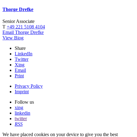
Thorge Drefke
Senior Associate
T
+49 221 5108 4104
Email Thorge Drefke
View Biog
Share
LinkedIn
Twitter
Xing
Email
Print
Privacy Policy
Imprint
Follow us
xing
linkedin
twitter
RSS
We have placed cookies on your device to give you the best