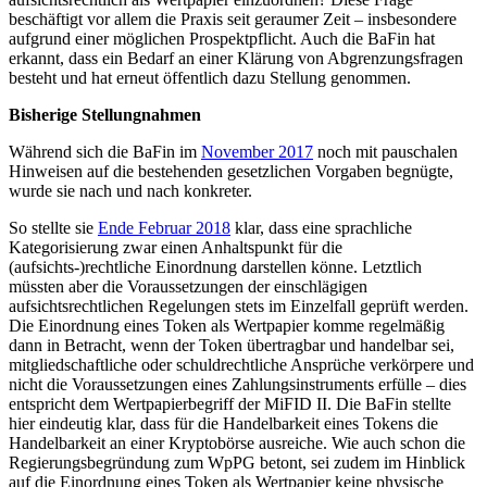
beschäftigt vor allem die Praxis seit geraumer Zeit – insbesondere
aufgrund einer möglichen Prospektpflicht. Auch die BaFin hat
erkannt, dass ein Bedarf an einer Klärung von Abgrenzungsfragen
besteht und hat erneut öffentlich dazu Stellung genommen.
Bisherige Stellungnahmen
Während sich die BaFin im
November 2017
noch mit pauschalen
Hinweisen auf die bestehenden gesetzlichen Vorgaben begnügte,
wurde sie nach und nach konkreter.
So stellte sie
Ende Februar 2018
klar, dass eine sprachliche
Kategorisierung zwar einen Anhaltspunkt für die
(aufsichts-)rechtliche Einordnung darstellen könne. Letztlich
müssten aber die Voraussetzungen der einschlägigen
aufsichtsrechtlichen Regelungen stets im Einzelfall geprüft werden.
Die Einordnung eines Token als Wertpapier komme regelmäßig
dann in Betracht, wenn der Token übertragbar und handelbar sei,
mitgliedschaftliche oder schuldrechtliche Ansprüche verkörpere und
nicht die Voraussetzungen eines Zahlungsinstruments erfülle – dies
entspricht dem Wertpapierbegriff der MiFID II. Die BaFin stellte
hier eindeutig klar, dass für die Handelbarkeit eines Tokens die
Handelbarkeit an einer Kryptobörse ausreiche. Wie auch schon die
Regierungsbegründung zum WpPG betont, sei zudem im Hinblick
auf die Einordnung eines Token als Wertpapier keine physische