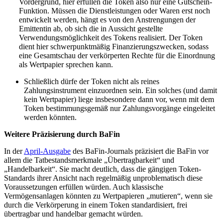
Vordergrund, hier erfüllen die Token also nur eine Gutschein-
Funktion. Müssen die Dienstleistungen oder Waren erst noch
entwickelt werden, hängt es von den Anstrengungen der
Emittentin ab, ob sich die in Aussicht gestellte
Verwendungsmöglichkeit des Tokens realisiert. Der Token
dient hier schwerpunktmäßig Finanzierungszwecken, sodass
eine Gesamtschau der verkörperten Rechte für die Einordnung
als Wertpapier sprechen kann.
Schließlich dürfe der Token nicht als reines
Zahlungsinstrument einzuordnen sein. Ein solches (und damit
kein Wertpapier) liege insbesondere dann vor, wenn mit dem
Token bestimmungsgemäß nur Zahlungsvorgänge eingeleitet
werden könnten.
Weitere Präzisierung durch BaFin
In der
April-Ausgabe
des BaFin-Journals präzisiert die BaFin vor
allem die Tatbestandsmerkmale „Übertragbarkeit“ und
„Handelbarkeit“. Sie macht deutlich, dass die gängigen Token-
Standards ihrer Ansicht nach regelmäßig unproblematisch diese
Voraussetzungen erfüllen würden. Auch klassische
Vermögensanlagen könnten zu Wertpapieren „mutieren“, wenn sie
durch die Verkörperung in einem Token standardisiert, frei
übertragbar und handelbar gemacht würden.