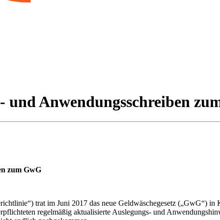
ngs- und Anwendungsschreiben z
iben zum GwG
htlinie“) trat im Juni 2017 das neue Geldwäschegesetz („GwG“) in Kra
Verpflichteten regelmäßig aktualisierte Auslegungs- und Anwendungshin