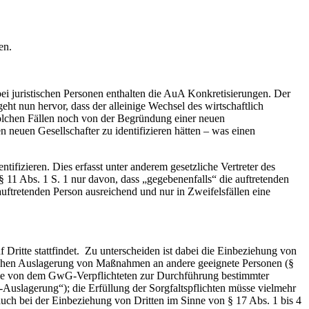
en.
bei juristischen Personen enthalten die AuA Konkretisierungen. Der
ht nun hervor, dass der alleinige Wechsel des wirtschaftlich
solchen Fällen noch von der Begründung einer neuen
n neuen Gesellschafter zu identifizieren hätten – was einen
tifizieren. Dies erfasst unter anderem gesetzliche Vertreter des
 11 Abs. 1 S. 1 nur davon, dass „gegebenenfalls“ die auftretenden
uftretenden Person ausreichend und nur in Zweifelsfällen eine
Dritte stattfindet. Zu unterscheiden ist dabei die Einbeziehung von
aglichen Auslagerung von Maßnahmen an andere geeignete Personen (§
 die von dem GwG-Verpflichteten zur Durchführung bestimmter
b-Auslagerung“); die Erfüllung der Sorgfaltspflichten müsse vielmehr
uch bei der Einbeziehung von Dritten im Sinne von § 17 Abs. 1 bis 4