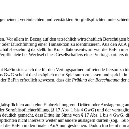
emeinen, vereinfachten und verstärkten Sorgfaltspflichten unterschied
en. Vor allem in Bezug auf den tatsächlich wirtschaftlich Berechtigten 
g
oder Durchführung einer Transaktion zu identifizieren. Aus den AuA ge
chäftsbeziehung darstellt. Im Konsultationsentwurf war die BaFin in 
pflichtete bei Wechsel eines Gesellschafters eines Vertragspartners de
 BaFin stets auch die für den Vertragspartner auftretende Person zu iden
s GwG scheint diesbezüglich mehr Spielraum zu lassen und spricht in §
s der BaFin erfreulich gewesen, dass die
Prüfung der Berechtigung
der a
ltspflichten auch eine Einbeziehung von Dritten oder Auslagerung auf 
 der Sorgfaltspflichterfüllung (§ 17 Abs. 1 bis 4 GwG) und der vertr
n deutlich gemacht, dass Dritte im Sinne von § 17 Abs. 1 bis 4 GwG,
flichten nicht ihrerseits weiter auf andere auslagern dürfen (sog. „Su
t die BaFin in den finalen AuA nun gestrichen. Dadurch scheint nun a