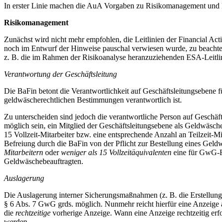
In erster Linie machen die AuA Vorgaben zu Risikomanagement und K
Risikomanagement
Zunächst wird nicht mehr empfohlen, die Leitlinien der Financial A
noch im Entwurf der Hinweise pauschal verwiesen wurde, zu beachten.
z. B. die im Rahmen der Risikoanalyse heranzuziehenden ESA-Leitlin
Verantwortung der Geschäftsleitung
Die BaFin betont die Verantwortlichkeit auf Geschäftsleitungsebene
geldwäscherechtlichen Bestimmungen verantwortlich ist.
Zu unterscheiden sind jedoch die verantwortliche Person auf Geschäft
möglich sein, ein Mitglied der Geschäftsleitungsebene als Geldwäsch
15 Vollzeit-Mitarbeiter bzw. eine entsprechende Anzahl an Teilzeit-M
Befreiung durch die BaFin von der Pflicht zur Bestellung eines Geldw
Mitarbeitern
oder
weniger als 15 Vollzeitäquivalenten
eine für GwG-Fr
Geldwäschebeauftragten.
Auslagerung
Die Auslagerung interner Sicherungsmaßnahmen (z. B. die Erstellung
§ 6 Abs. 7 GwG grds. möglich. Nunmehr reicht hierfür eine Anzeige a
die
rechtzeitige
vorherige Anzeige. Wann eine Anzeige rechtzeitig er
werden.