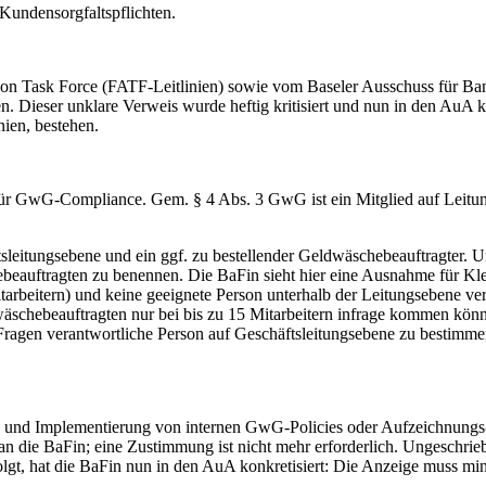
undensorgfaltspflichten.
ction Task Force (FATF-Leitlinien) sowie vom Baseler Ausschuss für 
 Dieser unklare Verweis wurde heftig kritisiert und nun in den AuA kom
ien, bestehen.
 für GwG-Compliance. Gem. § 4 Abs. 3 GwG ist ein Mitglied auf Leitun
sleitungsebene und ein ggf. zu bestellender Geldwäschebeauftragter. Um
ebeauftragten zu benennen. Die BaFin sieht hier eine Ausnahme für Kl
itarbeitern) und keine geeignete Person unterhalb der Leitungsebene ve
äschebeauftragten nur bei bis zu 15 Mitarbeitern infrage kommen könne
agen verantwortliche Person auf Geschäftsleitungsebene zu bestimmen
 und Implementierung von internen GwG-Policies oder Aufzeichnungs- 
n die BaFin; eine Zustimmung ist nicht mehr erforderlich. Ungeschrie
folgt, hat die BaFin nun in den AuA konkretisiert: Die Anzeige muss 