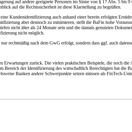
erung auf andere geeignete Personen im Sinne von § 17 Abs. 5 bis 9 
nblick auf die Rechtssicherheit ist diese Klarstellung zu begrüßen.
 eine Kundenidentifizierung auch anhand einer bereits erfolgten Erstide
ntifizierung aber dennoch zu minimieren, stellt die BaFin hohe Voraus
 dürfen nicht älter als 24 Monate sein und die damals genutzten Dokum
ifizierung nicht möglich.
cht nur rechtmäßig nach dem GwG erfolgt, sondern dass ggf. auch date
den Erwartungen zurück. Die vielen praktischen Beispiele, die noch 
im Bereich der Identifizierung des wirtschaftlich Berechtigten hat di
spielsweise Banken andere Schwerpunkte setzen müssen als FinTech-Un