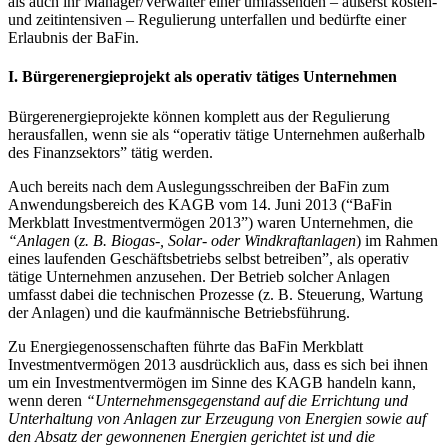
als auch ihr Manager/Verwalter einer umfassenden – äußerst kosten-
und zeitintensiven – Regulierung unterfallen und bedürfte einer
Erlaubnis der BaFin.
I. Bürgerenergieprojekt als operativ tätiges Unternehmen
Bürgerenergieprojekte können komplett aus der Regulierung
herausfallen, wenn sie als “operativ tätige Unternehmen außerhalb
des Finanzsektors” tätig werden.
Auch bereits nach dem Auslegungsschreiben der BaFin zum
Anwendungsbereich des KAGB vom 14. Juni 2013 (“BaFin
Merkblatt Investmentvermögen 2013”) waren Unternehmen, die
“Anlagen
(
z. B. Biogas-, Solar- oder Windkraftanlagen
) im Rahmen
eines laufenden Geschäftsbetriebs selbst betreiben”, als operativ
tätige Unternehmen anzusehen. Der Betrieb solcher Anlagen
umfasst dabei die technischen Prozesse (z. B. Steuerung, Wartung
der Anlagen) und die kaufmännische Betriebsführung.
Zu Energiegenossenschaften führte das BaFin Merkblatt
Investmentvermögen 2013 ausdrücklich aus, dass es sich bei ihnen
um ein Investmentvermögen im Sinne des KAGB handeln kann,
wenn deren
“Unternehmensgegenstand auf die Errichtung und
Unterhaltung von Anlagen zur Erzeugung von Energien sowie auf
den Absatz der gewonnenen Energien gerichtet ist und die