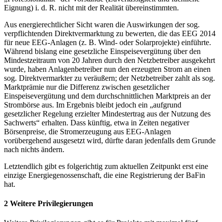
Eignung) i. d. R. nicht mit der Realität übereinstimmten.
Aus energierechtlicher Sicht waren die Auswirkungen der sog.
verpflichtenden Direktvermarktung zu bewerten, die das EEG 2014
für neue EEG-Anlagen (z. B. Wind- oder Solarprojekte) einführte.
Während bislang eine gesetzliche Einspeisevergütung über den
Mindestzeitraum von 20 Jahren durch den Netzbetreiber ausgekehrt
wurde, haben Anlagenbetreiber nun den erzeugten Strom an einen
sog. Direktvermarkter zu veräußern; der Netzbetreiber zahlt als sog.
Marktprämie nur die Differenz zwischen gesetzlicher
Einspeisevergütung und dem durchschnittlichen Marktpreis an der
Strombörse aus. Im Ergebnis bleibt jedoch ein „aufgrund
gesetzlicher Regelung erzielter Mindestertrag aus der Nutzung des
Sachwerts“ erhalten. Dass künftig, etwa in Zeiten negativer
Börsenpreise, die Stromerzeugung aus EEG-Anlagen
vorübergehend ausgesetzt wird, dürfte daran jedenfalls dem Grunde
nach nichts ändern.
Letztendlich gibt es folgerichtig zum aktuellen Zeitpunkt erst eine
einzige Energiegenossenschaft, die eine Registrierung der BaFin
hat.
2 Weitere Privilegierungen